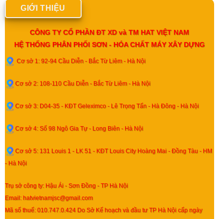
GIỚI THIỆU
CÔNG TY CỔ PHẦN ĐT XD và TM HAT VIỆT NAM
HỆ THỐNG PHÂN PHỐI SƠN - HÓA CHẤT MÁY XÂY DỰNG
Cơ sở 1: 92-94 Cầu Diễn - Bắc Từ Liêm - Hà Nội
Cơ sở 2: 108-110 Cầu Diễn - Bắc Từ Liêm - Hà Nội
Cơ sở 3: D04-35 - KĐT Geleximco - Lê Trọng Tấn - Hà Đông - Hà Nội
Cơ sở 4: Số 98 Ngô Gia Tự - Long Biên - Hà Nội
Cơ sở 5: 131 Louis 1 - LK 51 - KĐT Louis City Hoàng Mai - Đồng Tàu - HM
- Hà Nội
Trụ sở công ty: Hậu Ái - Sơn Đồng - TP Hà Nội
Email: hatvietnamjsc@gmail.com
Mã số thuế: 010.747.0.424 Do Sở Kế hoạch và đầu tư TP Hà Nội cấp ngày