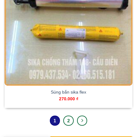
Súng bắn sika flex
270.000
₫
1
2