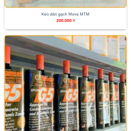
Keo dán gạch Mova MTM
200.000
₫