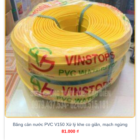
Băng cản nước PVC V150 Xử lý khe co giãn, mạch ngừng
81.000
₫