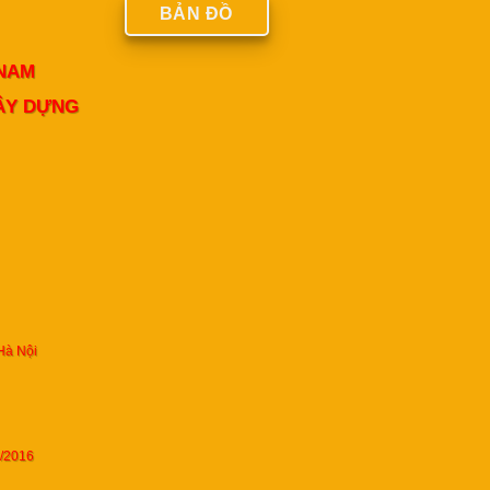
BẢN ĐỒ
 NAM
XÂY DỰNG
Hà Nội
6/2016