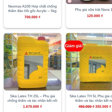
Neomax A108 Hợp chất chống
Phụ gia vữa trát Nava 
thấm đàn hồi gốc Acrylic – 5kg
125.000
₫
700.000
₫
Giảm giá!
Sika Latex TH 25L – Phụ gia
Sika Latex TH 5L Phụ gia 
chống thấm và tác nhân kết nối
thấm và tác nhân kết n
Original
1.670.000
₫
450.000
₫
350.000
₫
price