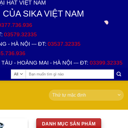
I HAT VIỆT NAM
 CỦA SIKA VIỆT NAM
0377.736.936
T:
03579.32335
 - HÀ NỘI --- ĐT:
03537.32335
5.736.936
TÀU - HOÀNG MAI - HÀ NỘI --- ĐT:
03399.32335
DANH MỤC SẢN PHẨM