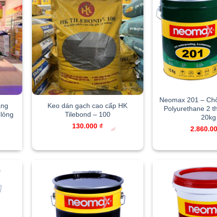
Neomax 201 – Ch
àng
Keo dán gạch cao cấp HK
Polyurethane 2 t
 lỏng
Tilebond – 100
20kg
130.000
₫
2.860.0