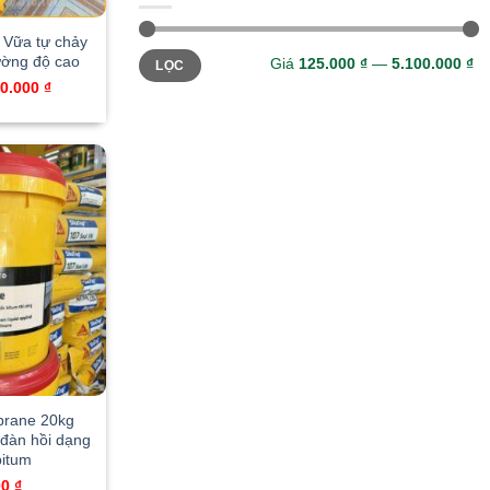
 Vữa tự chảy
Giá
Giá
ường độ cao
Giá
125.000 ₫
—
5.100.000 ₫
LỌC
thấp
cao
nhất
nhất
iginal
Current
10.000
₫
ice
price
s:
is:
0.000 ₫.
310.000 ₫.
brane 20kg
đàn hồi dạng
bitum
00
₫