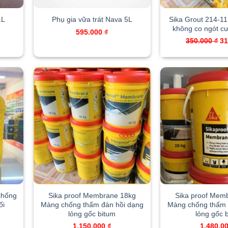
Sika Grout 214-11
1L
Phụ gia vữa trát Nava 5L
không co ngót c
595.000
₫
Or
350.000
₫
3
pr
wa
35
chống
Sika proof Membrane 18kg
Sika proof Mem
ối
Màng chống thấm đàn hồi dạng
Màng chống thấm 
lỏng gốc bitum
lỏng gốc 
Current
price
1.150.000
₫
1.480.0