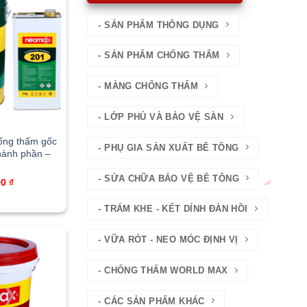
- SẢN PHẨM THÔNG DỤNG
- SẢN PHẨM CHỐNG THẤM
- MÀNG CHỐNG THẤM
- LỚP PHỦ VÀ BẢO VỆ SÀN
ống thấm gốc
- PHỤ GIA SẢN XUẤT BÊ TÔNG
hành phần –
- SỬA CHỮA BẢO VỆ BÊ TÔNG
00
₫
- TRÁM KHE - KẾT DÍNH ĐÀN HỒI
- VỮA RÓT - NEO MÓC ĐỊNH VỊ
- CHỐNG THẤM WORLD MAX
- CÁC SẢN PHẨM KHÁC