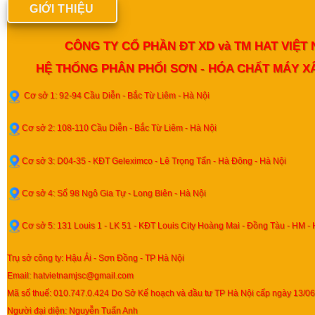
GIỚI THIỆU
CÔNG TY CỔ PHẦN ĐT XD và TM HAT VIỆT
HỆ THỐNG PHÂN PHỐI SƠN - HÓA CHẤT MÁY 
Cơ sở 1: 92-94 Cầu Diễn - Bắc Từ Liêm - Hà Nội
Cơ sở 2: 108-110 Cầu Diễn - Bắc Từ Liêm - Hà Nội
Cơ sở 3: D04-35 - KĐT Geleximco - Lê Trọng Tấn - Hà Đông - Hà Nội
Cơ sở 4: Số 98 Ngô Gia Tự - Long Biên - Hà Nội
Cơ sở 5: 131 Louis 1 - LK 51 - KĐT Louis City Hoàng Mai - Đồng Tàu - HM - 
Trụ sở công ty: Hậu Ái - Sơn Đồng - TP Hà Nội
Email: hatvietnamjsc@gmail.com
Mã số thuế: 010.747.0.424 Do Sở Kế hoạch và đầu tư TP Hà Nội cấp ngày 13/0
Người đại diện: Nguyễn Tuấn Anh