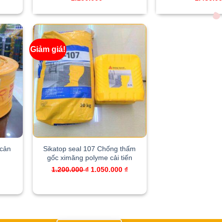
is:
350.000 ₫.
Giảm giá!
 cản
Sikatop seal 107 Chống thấm
gốc ximăng polyme cải tiến
Original
Current
1.200.000
₫
1.050.000
₫
price
price
was:
is:
1.200.000 ₫.
1.050.000 ₫.