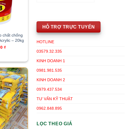
HỖ TRỢ TRỰC TUYẾN
 chất chống
crylic – 20kg
HOTLINE
00
₫
03579.32.335
KINH DOANH 1
0981.981.535
KINH DOANH 2
0979.437.534
TƯ VẤN KỸ THUẬT
0962.848.895
LỌC THEO GIÁ