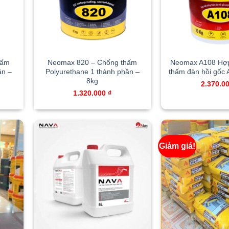
hấm
Neomax 820 – Chống thấm
Neomax A108 Hợp
ần –
Polyurethane 1 thành phần –
thấm đàn hồi gốc A
8kg
2.370.0
1.320.000
₫
Giảm giá!