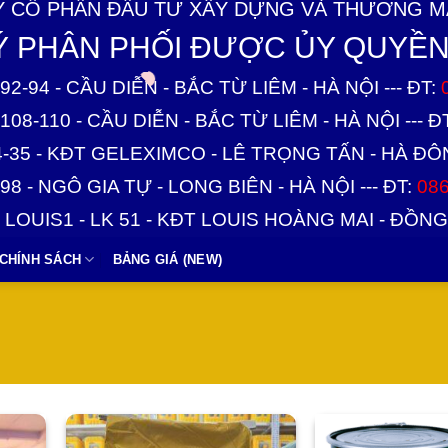
 CỔ PHẦN ĐẦU TƯ XÂY DỰNG VÀ THƯƠNG MẠ
LÝ PHÂN PHỐI ĐƯỢC ỦY QUYỀN
92-94 - CẦU DIỄN - BẮC TỪ LIÊM - HÀ NỘI --- ĐT:
108-110 - CẦU DIỄN - BẮC TỪ LIÊM - HÀ NỘI --- Đ
4-35 - KĐT GELEXIMCO - LÊ TRỌNG TẤN - HÀ ĐÔNG
98 - NGÔ GIA TỰ - LONG BIÊN - HÀ NỘI --- ĐT:
086
1 LOUIS1 - LK 51 - KĐT LOUIS HOÀNG MAI - ĐỒNG 
CHÍNH SÁCH
BẢNG GIÁ (NEW)