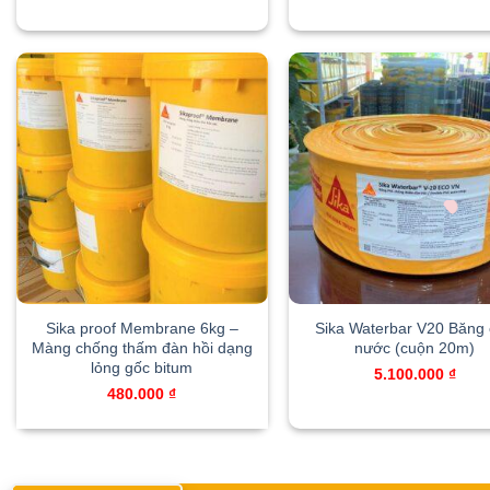
was:
450.000 ₫.
Sika proof Membrane 6kg –
Sika Waterbar V20 Băng
Màng chống thấm đàn hồi dạng
nước (cuộn 20m)
lỏng gốc bitum
5.100.000
₫
480.000
₫