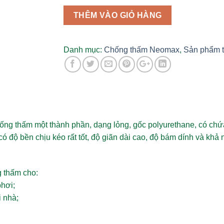
thấm
Polyurethane
THÊM VÀO GIỎ HÀNG
1
thành
phần
Danh mục:
Chống thấm Neomax
,
Sản phẩm 
-
20kg
số
lượng
ống thấm một thành phần, dạng lỏng, gốc polyurethane, có chứ
ó độ bền chịu kéo rất tốt, độ giãn dài cao, độ bám dính và khả 
g thấm cho:
phơi;
i nhà;