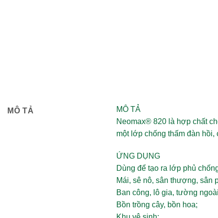
MÔ TẢ
MÔ TẢ
Neomax® 820
là hợp chất ch
một lớp chống thấm đàn hồi, c
ỨNG DỤNG
Dùng để tạo ra lớp phủ chốn
Mái, sê nô, sân thượng, sân 
Ban công, lô gia, tường ngoà
Bồn trồng cây, bồn hoa;
Khu vệ sinh;