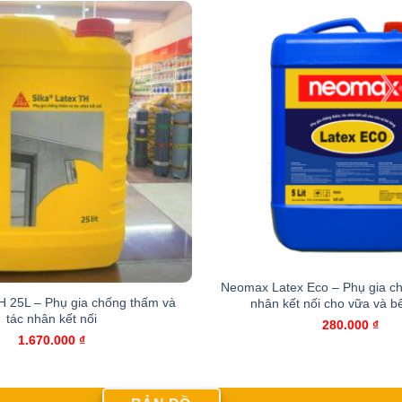
Neomax Latex Eco – Phụ gia ch
H 25L – Phụ gia chống thấm và
nhân kết nối cho vữa và b
tác nhân kết nối
280.000
₫
1.670.000
₫