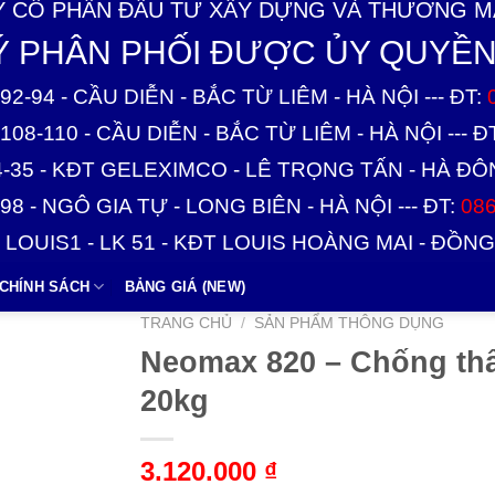
 CỔ PHẦN ĐẦU TƯ XÂY DỰNG VÀ THƯƠNG MẠ
LÝ PHÂN PHỐI ĐƯỢC ỦY QUYỀN
92-94 - CẦU DIỄN - BẮC TỪ LIÊM - HÀ NỘI --- ĐT:
108-110 - CẦU DIỄN - BẮC TỪ LIÊM - HÀ NỘI --- Đ
4-35 - KĐT GELEXIMCO - LÊ TRỌNG TẤN - HÀ ĐÔNG
98 - NGÔ GIA TỰ - LONG BIÊN - HÀ NỘI --- ĐT:
086
1 LOUIS1 - LK 51 - KĐT LOUIS HOÀNG MAI - ĐỒNG 
CHÍNH SÁCH
BẢNG GIÁ (NEW)
TRANG CHỦ
/
SẢN PHẨM THÔNG DỤNG
Neomax 820 – Chống thấ
20kg
3.120.000
₫