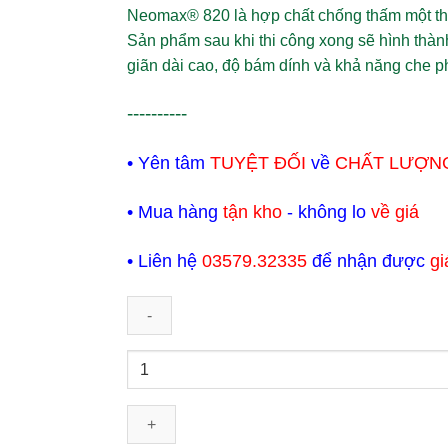
Neomax® 820
là hợp chất chống thấm một th
Sản phẩm sau khi thi công xong sẽ hình thành
giãn dài cao, độ bám dính và khả năng che ph
----------
• Yên tâm
TUYỆT ĐỐI
về
CHẤT LƯỢN
• Mua hàng
tận kho
- không lo
về giá
• Liên hệ
03579.32335
để nhận được
gi
Neomax
820
-
Chống