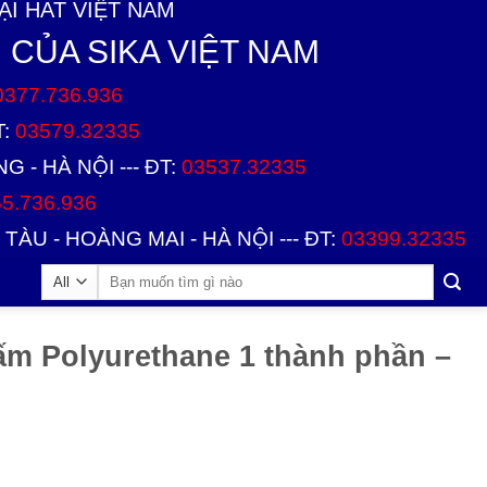
I HAT VIỆT NAM
 CỦA SIKA VIỆT NAM
0377.736.936
T:
03579.32335
 - HÀ NỘI --- ĐT:
03537.32335
5.736.936
TÀU - HOÀNG MAI - HÀ NỘI --- ĐT:
03399.32335
m Polyurethane 1 thành phần –