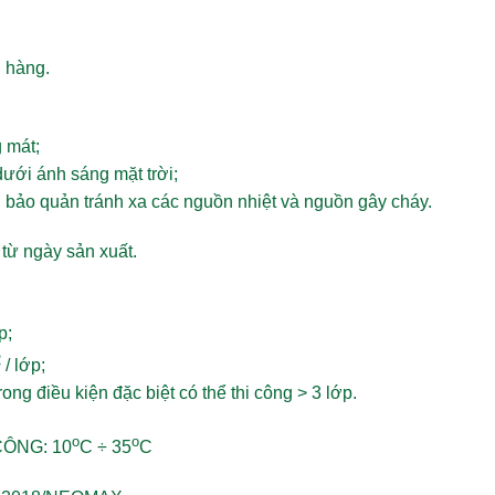
 hàng.
 mát;
dưới ánh sáng mặt trời;
 bảo quản tránh xa các nguồn nhiệt và nguồn gây cháy.
 từ ngày sản xuất.
p;
2
/ lớp;
rong điều kiện đặc biệt có thể thi công > 3 lớp.
o
o
CÔNG:
10
C ÷ 35
C