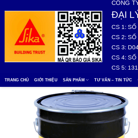
CÔNG TY
Skip
to
ĐẠI 
content
CS 1: SỐ 
CS 2: SỐ 
CS 3: D0
CS 4: SỐ 
CS 5: 13
TRANG CHỦ
GIỚI THIỆU
SẢN PHẨM
TƯ VẤN – TIN TỨC