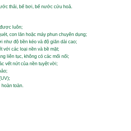
ước thải, bể bơi, bể nước cứu hoả.
được luôn;
quét, con lăn hoặc máy phun chuyên dụng;
vời như độ bền kéo và độ giãn dài cao;
t với các loại nền và bề mặt;
ng liên tục, không có các mối nối;
 vết nứt của nền tuyệt vời;
hảo;
(UV);
 hoàn toàn.