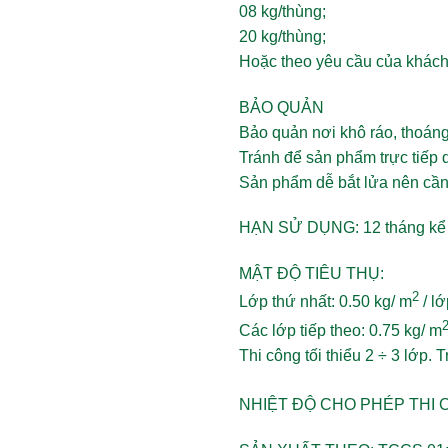
08 kg/thùng;
20 kg/thùng;
Hoặc theo yêu cầu của khách
BẢO QUẢN
Bảo quản nơi khô ráo, thoáng
Tránh để sản phẩm trực tiếp 
Sản phẩm dễ bắt lửa nên cần
HẠN SỬ DỤNG:
12 tháng kể
MẬT ĐỘ TIÊU THỤ:
2
Lớp thứ nhất: 0.50 kg/ m
/ lớ
Các lớp tiếp theo: 0.75 kg/ m
Thi công tối thiểu 2 ÷ 3 lớp. T
NHIỆT ĐỘ CHO PHÉP THI 