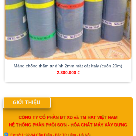
Màng chống thấm tự dính 2mm mặt cát Italy (cuộn 20m)
2.300.000
₫
GIỚI THIỆU
CÔNG TY CỔ PHẦN ĐT XD và TM HAT VIỆT NAM
HỆ THỐNG PHÂN PHỐI SƠN - HÓA CHẤT MÁY XÂY DỰNG
Cơ sở 1: 92-94 Cầu Diễn - Bắc Từ Liêm - Hà Nội