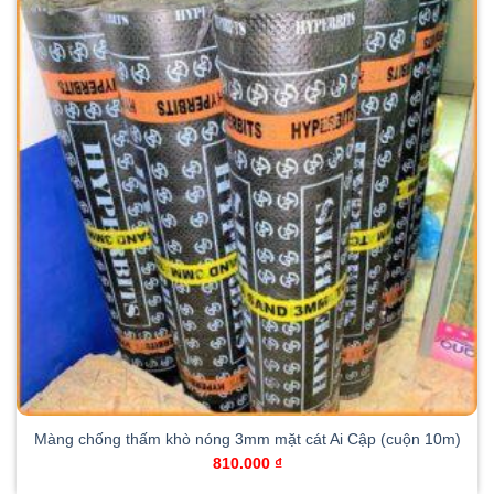
Màng chống thấm khò nóng 3mm mặt cát Ai Cập (cuộn 10m)
810.000
₫