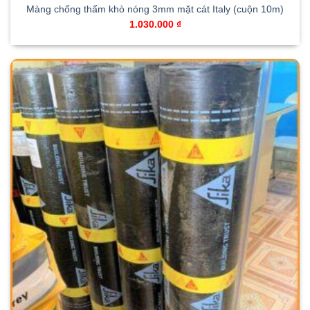
Màng chống thấm khò nóng 3mm mặt cát Italy (cuộn 10m)
1.030.000
₫