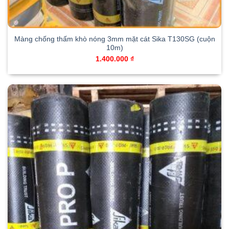
Màng chống thấm khò nóng 3mm mặt cát Sika T130SG (cuộn
10m)
1.400.000
₫