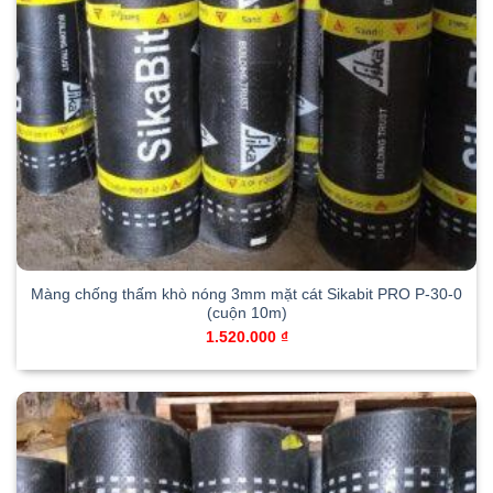
Màng chống thấm khò nóng 3mm mặt cát Sikabit PRO P-30-0
(cuộn 10m)
1.520.000
₫