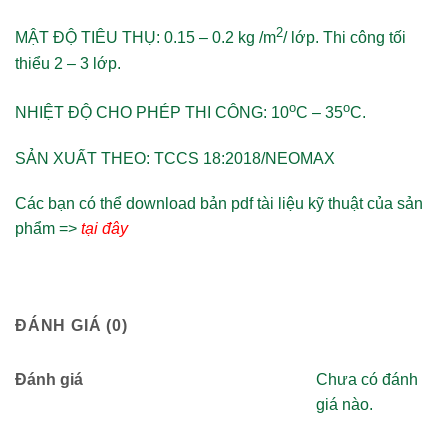
2
MẬT ĐỘ TIÊU THỤ:
0.15 – 0.2 kg /m
/ lớp. Thi công tối
thiểu 2 – 3 lớp.
o
o
NHIỆT ĐỘ CHO PHÉP THI CÔNG:
10
C – 35
C.
SẢN XUẤT THEO:
TCCS 18:2018/NEOMAX
Các bạn có thể download bản pdf tài liệu kỹ thuật của sản
phẩm =>
tại đây
ĐÁNH GIÁ (0)
Đánh giá
Chưa có đánh
giá nào.