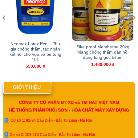
Neomax Latex Eco – Phụ
Sika proof Membrane 20kg
gia chống thấm, tác nhân
Màng chống thấm đàn hồi
kết nối cho vữa và bê tông
dạng lỏng gốc bitum
10L
1.480.000
₫
550.000
₫
GIỚI THIỆU
CÔNG TY CỔ PHẦN ĐT XD và TM HAT VIỆT NAM
HỆ THỐNG PHÂN PHỐI SƠN - HÓA CHẤT MÁY XÂY DỰNG
Cơ sở 1: 92-94 Cầu Diễn - Bắc Từ Liêm - Hà Nội
Cơ sở 2: 108-110 Cầu Diễn - Bắc Từ Liêm - Hà Nội