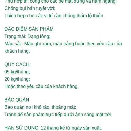
Phù hợp thi công cho các bề mặt đứng và nằm ngang;
Chống bụi bẩn tuyệt vời;
Thích hợp cho các vị trí cần chống thấm lộ thiên.
ĐẶC ĐIỂM SẢN PHẨM
Trạng thái: Dạng lỏng;
Màu sắc: Màu ghi xám, màu trắng hoặc theo yêu cầu của
khách hàng.
QUY CÁCH:
05 kg/thùng;
20 kg/thùng;
Hoặc theo yêu cầu của khách hàng.
BẢO QUẢN
Bảo quản nơi khô ráo, thoáng mát;
Tránh để sản phẩm trực tiếp dưới ánh sáng mặt trời;
HẠN SỬ DỤNG:
12 tháng kể từ ngày sản xuất.