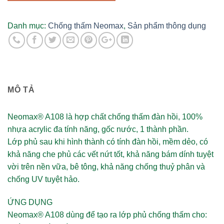
đàn
hồi
gốc
Danh mục:
Chống thấm Neomax
,
Sản phẩm thông dụng
Acrylic
-
20kg
số
lượng
MÔ TẢ
Neomax® A108
là hợp chất chống thấm đàn hồi, 100%
nhựa acrylic đa tính năng, gốc nước, 1 thành phần.
Lớp phủ sau khi hình thành có tính đàn hồi, mềm dẻo, có
khả năng che phủ các vết nứt tốt, khả năng bám dính tuyệt
vời trên nền vữa, bê tông, khả năng chống thuỷ phân và
chống UV tuyệt hảo.
ỨNG DỤNG
Neomax® A108
dùng để tạo ra lớp phủ chống thấm cho: