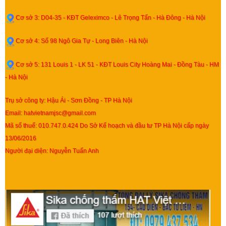
Cơ sở 3: D04-35 - KĐT Geleximco - Lê Trọng Tấn - Hà Đông - Hà Nội
Cơ sở 4: Số 98 Ngô Gia Tự - Long Biên - Hà Nội
Cơ sở 5: 131 Louis 1 - LK 51 - KĐT Louis City Hoàng Mai - Đồng Tàu - HM
- Hà Nội
Trụ sở công ty: Hậu Ái - Sơn Đồng - TP Hà Nội
Email: hatvietnamjsc@gmail.com
Mã số thuế: 010.747.0.424 Do Sở Kế hoạch và đầu tư TP Hà Nội cấp ngày
13/06/2016
Người đại diện: Nguyễn Tuấn Anh