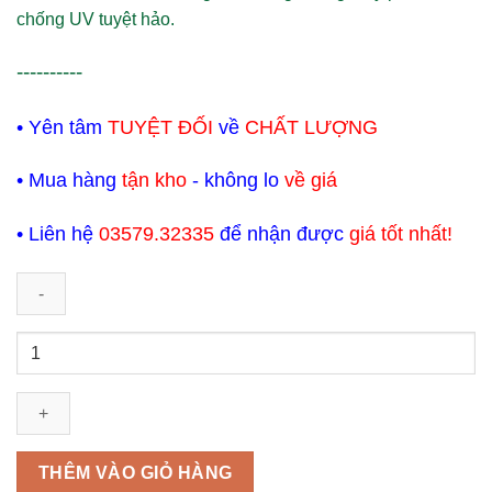
chống UV tuyệt hảo.
----------
• Yên tâm
TUYỆT ĐỐI
về
CHẤT LƯỢNG
• Mua hàng
tận kho
- không lo
về giá
• Liên hệ
03579.32335
để nhận được
giá tốt nhất!
Neomax
A108
Hợp
chất
chống
thấm
THÊM VÀO GIỎ HÀNG