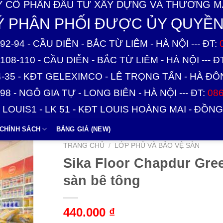
 CỔ PHẦN ĐẦU TƯ XÂY DỰNG VÀ THƯƠNG MẠ
LÝ PHÂN PHỐI ĐƯỢC ỦY QUYỀN
92-94 - CẦU DIỄN - BẮC TỪ LIÊM - HÀ NỘI --- ĐT:
108-110 - CẦU DIỄN - BẮC TỪ LIÊM - HÀ NỘI --- Đ
4-35 - KĐT GELEXIMCO - LÊ TRỌNG TẤN - HÀ ĐÔNG
98 - NGÔ GIA TỰ - LONG BIÊN - HÀ NỘI --- ĐT:
086
1 LOUIS1 - LK 51 - KĐT LOUIS HOÀNG MAI - ĐỒNG 
CHÍNH SÁCH
BẢNG GIÁ (NEW)
TRANG CHỦ
/
LỚP PHỦ VÀ BẢO VỆ SÀN
Sika Floor Chapdur Gre
sàn bê tông
440.000
₫