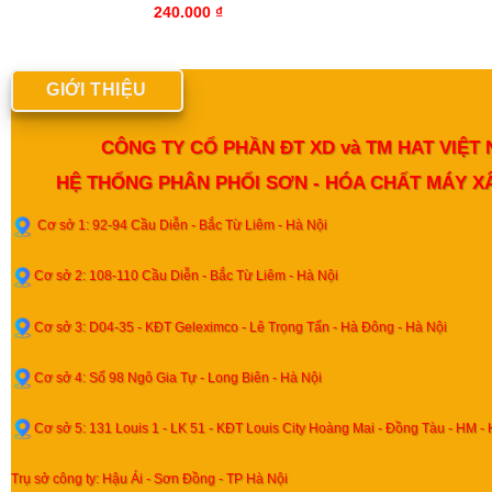
240.000
₫
GIỚI THIỆU
CÔNG TY CỔ PHẦN ĐT XD và TM HAT VIỆT
HỆ THỐNG PHÂN PHỐI SƠN - HÓA CHẤT MÁY 
Cơ sở 1: 92-94 Cầu Diễn - Bắc Từ Liêm - Hà Nội
Cơ sở 2: 108-110 Cầu Diễn - Bắc Từ Liêm - Hà Nội
Cơ sở 3: D04-35 - KĐT Geleximco - Lê Trọng Tấn - Hà Đông - Hà Nội
Cơ sở 4: Số 98 Ngô Gia Tự - Long Biên - Hà Nội
Cơ sở 5: 131 Louis 1 - LK 51 - KĐT Louis City Hoàng Mai - Đồng Tàu - HM - 
Trụ sở công ty: Hậu Ái - Sơn Đồng - TP Hà Nội