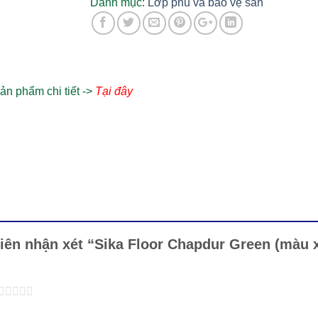
tăng
Danh mục:
Lớp phủ và bảo vệ sàn
cứng
sàn
bê
tông
số
ản phẩm chi tiết ->
Tại đây
lượng
tiên nhận xét “Sika Floor Chapdur Green (màu 