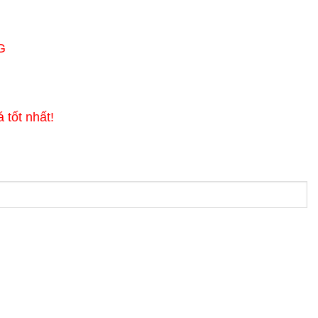
G
á tốt nhất!