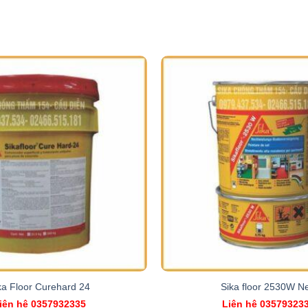
ka Floor Curehard 24
Sika floor 2530W N
iên hệ 0357932335
Liên hệ 03579323