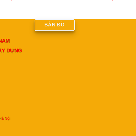
BẢN ĐỒ
 NAM
XÂY DỰNG
Hà Nội