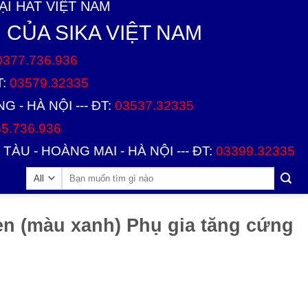
I HAT VIỆT NAM
 CỦA SIKA VIỆT NAM
0377.736.936
T:
03579.32335
 - HÀ NỘI --- ĐT:
03537.32335
5.736.936
TÀU - HOÀNG MAI - HÀ NỘI --- ĐT:
03399.32335
en (màu xanh) Phụ gia tăng cứng