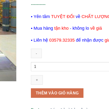
----------
• Yên tâm
TUYỆT ĐỐI
về
CHẤT LƯỢN
• Mua hàng
tận kho
- không lo
về giá
• Liên hệ
03579.32335
để nhận được
gi
Sika
Floor
Chapdur
Green
(màu
xanh)
THÊM VÀO GIỎ HÀNG
Phụ
gia