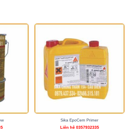
ew
Sika EpoCem Primer
35
Liên hệ 0357932335