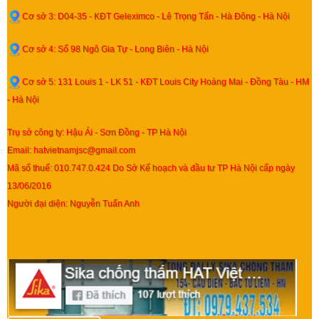
Cơ sở 3: D04-35 - KĐT Geleximco - Lê Trọng Tấn - Hà Đông - Hà Nội
Cơ sở 4: Số 98 Ngô Gia Tự - Long Biên - Hà Nội
Cơ sở 5: 131 Louis 1 - LK 51 - KĐT Louis City Hoàng Mai - Đồng Tàu - HM
- Hà Nội
Trụ sở công ty: Hậu Ái - Sơn Đồng - TP Hà Nội
Email: hatvietnamjsc@gmail.com
Mã số thuế: 010.747.0.424 Do Sở Kế hoạch và đầu tư TP Hà Nội cấp ngày
13/06/2016
Người đại diện: Nguyễn Tuấn Anh