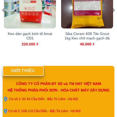
Keo dán gạch kinh tế Amat
Sika Ceram 608 Tile Grout
CD1
1kg Keo chít mạch gạch đá
220.000
₫
40.000
₫
GIỚI THIỆU
CÔNG TY CỔ PHẦN ĐT XD và TM HAT VIỆT NAM
HỆ THỐNG PHÂN PHỐI SƠN - HÓA CHẤT MÁY XÂY DỰNG
Cơ sở 1: 92-94 Cầu Diễn - Bắc Từ Liêm - Hà Nội
Cơ sở 2: 108-110 Cầu Diễn - Bắc Từ Liêm - Hà Nội