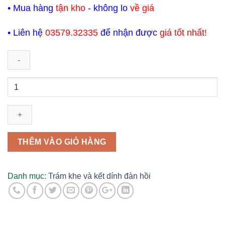
• Mua hàng
tận kho
- không lo
về giá
• Liên hệ
03579.32335
để nhận được
giá tốt nhất!
Sika
Tile
Grout
1kg
Keo
chít
THÊM VÀO GIỎ HÀNG
mạch
gạch
đá
Danh mục:
Trám khe và kết dính đàn hồi
số
lượng